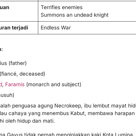
uan
Terrifies enemies
Summons an undead knight
ran terjadi
Endless War
n
:
us (father)
 (fiancé, deceased)
d
,
Faramis
(monarch and subject)
usuh)
alah penguasa agung Necrokeep, ibu lembut mayat hidup
ilau cahaya yang menembus Kabut, membawa harapan ke
hi oleh hidup dan mati.
na Gayus tidak pernah menginjakkan kaki Kota Lumina, 