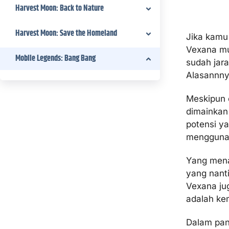
Harvest Moon: Back to Nature
Harvest Moon: Save the Homeland
Jika kamu
Vexana mu
Mobile Legends: Bang Bang
sudah jara
Alasannny
Meskipun 
dimainkan 
potensi y
menggunak
Yang mena
yang nant
Vexana ju
adalah ke
Dalam pan