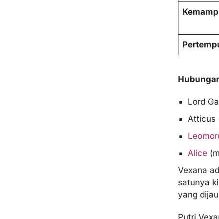
Kemamp
Pertempu
Hubunga
Lord Gai
Atticus
Leomor
Alice
(m
Vexana ad
satunya k
yang dijau
Putri Vexa