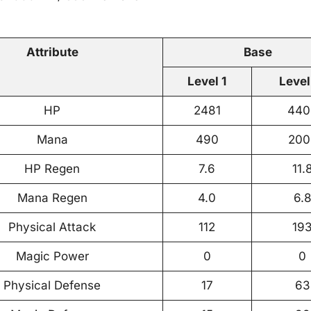
Attribute
Base
Level 1
Level
HP
2481
440
Mana
490
200
HP Regen
7.6
11.
Mana Regen
4.0
6.
Physical Attack
112
19
Magic Power
0
0
Physical Defense
17
63