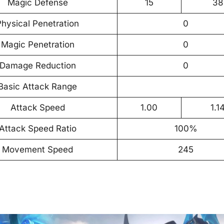
Magic Defense
15
38
Physical Penetration
0
Magic Penetration
0
Damage Reduction
0
Basic Attack Range
Attack Speed
1.00
1.1
Attack Speed Ratio
100%
Movement Speed
245