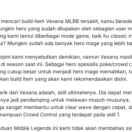
 mencari build item Vexana MLBB tersakit, kamu berada
ngkin hero yang sudah dilupakan oleh sebagian user ma
ng kami temui diberbagai mode game, baik itu classic 
a? Mungkin sudah ada banyak hero mage yang lebih bai
opini kami menyebutkan demikian, namun Vexana masi
di season saat ini. Sebagai hero spesialis poke/crowd c
ang cukup besar untuk menjadi hero mage mematikan, te
an build item yang akan kami rekomendasikan disini.
rik dari Vexana adalah, skill ultimatenya. Dia dapat 
inya jadi pendamping untuk melawan musuh-musunya. Ta
ga sangat membantu untuk clear wave dengan cepat, da
mampuan Crowd Control yang terdapat pada skill 1.
duan Mobile Legends ini kami tidak akan membahas sat