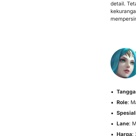
detail. Te
kekurang
mempersin
Tanggal 
Role
: M
Spesial
Lane
: M
Harga
: