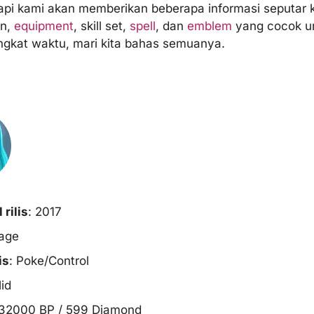
tapi kami akan memberikan beberapa informasi seputar 
an,
equipment
, skill set,
spell
, dan
emblem
yang cocok u
gkat waktu, mari kita bahas semuanya.
rilis
: 2017
age
is
: Poke/Control
id
 32000 BP / 599 Diamond