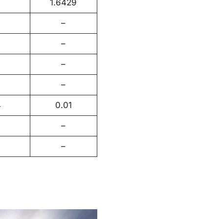
1.6429
–
–
–
–
4
0.01
–
–