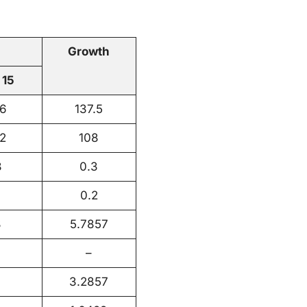
Growth
 15
6
137.5
2
108
8
0.3
8
0.2
3
5.7857
–
3.2857