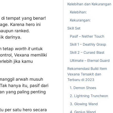
Kelebihan dan Kekurangan
Kelebihan:
 di tempat yang benar!
Kekurangan:
ge. Karena hero ini
Skill Set
maupun ranked.
Pasif – Nether Touch
k darinya.
Skill 1 – Deathly Grasp
h tetap
worth it
untuk
Skill 2 – Cursed Blast
ontrol, Vexana memiliki
Ultimate – Eternal Guard
rlebih jika kamu
Rekomendasi Build Item
Vexana Tersakit dan
memanggil arwah musuh
Terbaru di 2023
k hanya itu, pasif dari
1. Demon Shoes
n yang paling penting
2. Lightning Truncheon
3. Glowing Wand
u per satu hero secara
4. Genius Wand