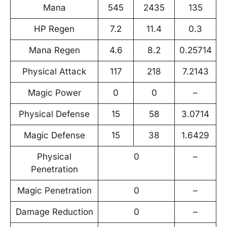
Mana
545
2435
135
HP Regen
7.2
11.4
0.3
Mana Regen
4.6
8.2
0.25714
Physical Attack
117
218
7.2143
Magic Power
0
0
–
Physical Defense
15
58
3.0714
Magic Defense
15
38
1.6429
Physical
0
–
Penetration
Magic Penetration
0
–
Damage Reduction
0
–