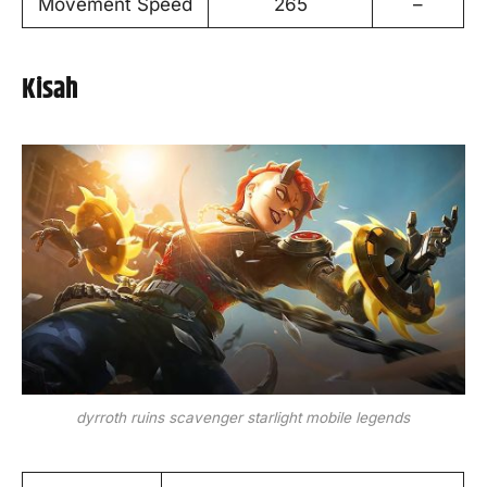
Movement Speed
265
–
Kisah
dyrroth ruins scavenger starlight mobile legends