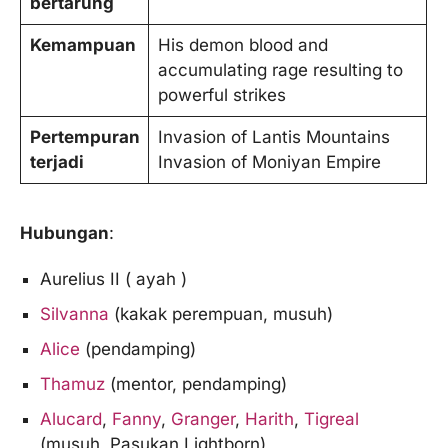
bertarung
Kemampuan
His demon blood and
accumulating rage resulting to
powerful strikes
Pertempuran
Invasion of Lantis Mountains
terjadi
Invasion of Moniyan Empire
Hubungan
:
Aurelius II ( ayah )
Silvanna
(kakak perempuan, musuh)
Alice
(pendamping)
Thamuz
(mentor, pendamping)
Alucard
,
Fanny
,
Granger
,
Harith
,
Tigreal
(musuh, Pasukan Lightborn)