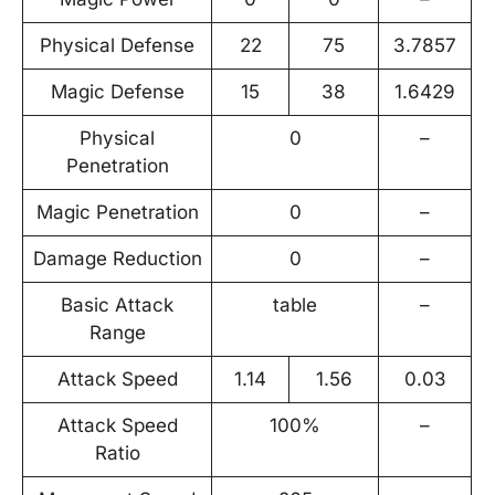
Physical Defense
22
75
3.7857
Magic Defense
15
38
1.6429
Physical
0
–
Penetration
Magic Penetration
0
–
Damage Reduction
0
–
Basic Attack
table
–
Range
Attack Speed
1.14
1.56
0.03
Attack Speed
100%
–
Ratio