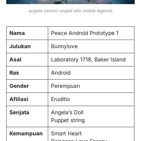
angela venom vespid skin mobile legends
Nama
Peace Android Prototype 1
Julukan
Bunnylove
Asal
Laboratory 1718, Baker Island
Ras
Android
Gender
Perempuan
Afiliasi
Eruditio
Senjata
Angela’s Doll
Puppet string
Kemampuan
Smart Heart