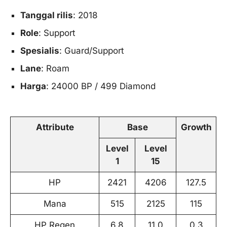
Tanggal rilis
: 2018
Role
: Support
Spesialis
: Guard/Support
Lane
: Roam
Harga
: 24000 BP / 499 Diamond
Attribute
Base
Growth
Level
Level
1
15
HP
2421
4206
127.5
Mana
515
2125
115
HP Regen
6.8
11.0
0.3