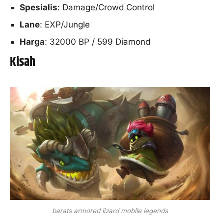
Spesialis
: Damage/Crowd Control
Lane
: EXP/Jungle
Harga
: 32000 BP / 599 Diamond
Kisah
barats armored lizard mobile legends