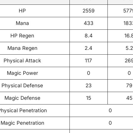
HP
2559
577
Mana
433
183
HP Regen
8.4
16.
Mana Regen
2.4
5.2
Physical Attack
117
26
Magic Power
0
0
Physical Defense
23
79
Magic Defense
15
45
Physical Penetration
0
Magic Penetration
0