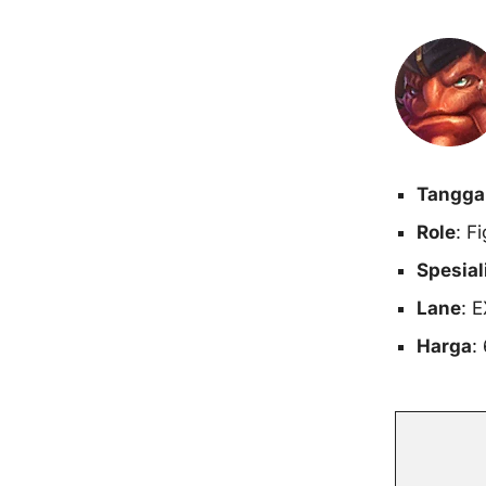
Tanggal 
Role
: F
Spesial
Lane
: 
Harga
: