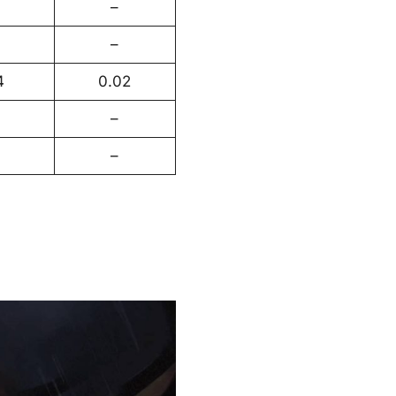
–
–
4
0.02
–
–