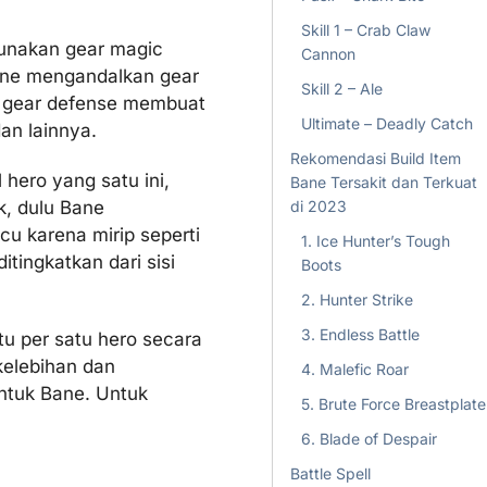
Skill 1 – Crab Claw
unakan gear magic
Cannon
Bane mengandalkan gear
Skill 2 – Ale
i gear defense membuat
Ultimate – Deadly Catch
dan lainnya.
Rekomendasi Build Item
hero yang satu ini,
Bane Tersakit dan Terkuat
, dulu Bane
di 2023
ucu karena mirip seperti
1. Ice Hunter’s Tough
tingkatkan dari sisi
Boots
2. Hunter Strike
3. Endless Battle
u per satu hero secara
kelebihan dan
4. Malefic Roar
tuk Bane. Untuk
5. Brute Force Breastplate
6. Blade of Despair
Battle Spell