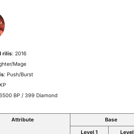
rilis
: 2016
ighter/Mage
is
: Push/Burst
EXP
 6500 BP / 399 Diamond
Attribute
Base
Level 1
Level