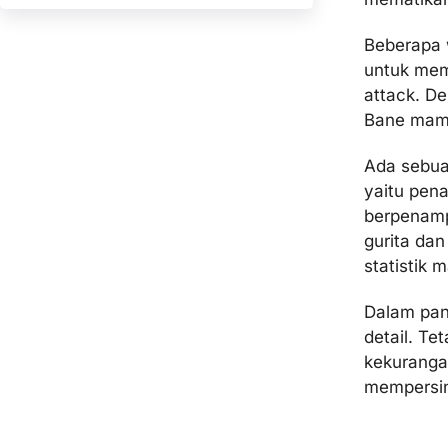
Beberapa 
untuk mem
attack. D
Bane mamp
Ada sebua
yaitu pen
berpenampi
gurita dan
statistik m
Dalam pan
detail. Te
kekurang
mempersin