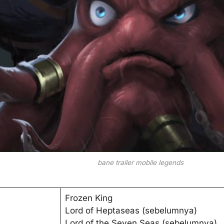
bane trailer mobile legends
Frozen King
Lord of Heptaseas (sebelumnya)
Lord of the Seven Seas (sebelumnya)