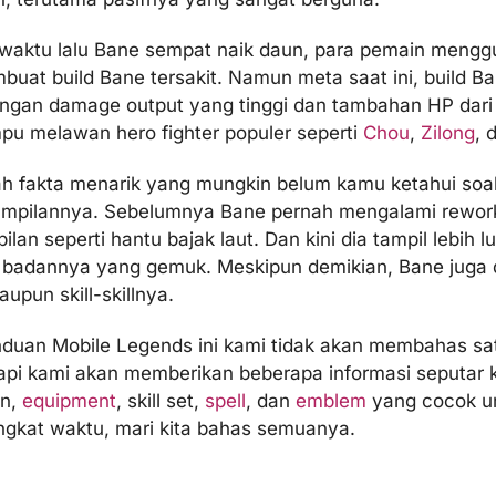
waktu lalu Bane sempat naik daun, para pemain mengg
buat build Bane tersakit. Namun meta saat ini, build 
engan damage output yang tinggi dan tambahan HP dar
u melawan hero fighter populer seperti
Chou
,
Zilong
, 
h fakta menarik yang mungkin belum kamu ketahui soal 
ampilannya. Sebelumnya Bane pernah mengalami rework
lan seperti hantu bajak laut. Dan kini dia tampil lebih l
 badannya yang gemuk. Meskipun demikian, Bane juga di
aupun skill-skillnya.
duan Mobile Legends ini kami tidak akan membahas sat
tapi kami akan memberikan beberapa informasi seputar 
an,
equipment
, skill set,
spell
, dan
emblem
yang cocok un
gkat waktu, mari kita bahas semuanya.