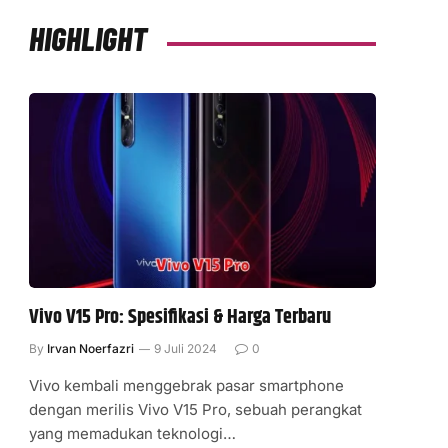
HIGHLIGHT
Vivo V15 Pro: Spesifikasi & Harga Terbaru
By
Irvan Noerfazri
9 Juli 2024
0
Vivo kembali menggebrak pasar smartphone
dengan merilis Vivo V15 Pro, sebuah perangkat
yang memadukan teknologi…