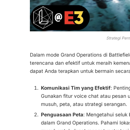
Strategi Per
Dalam mode Grand Operations di Battlefiel
terencana dan efektif untuk meraih kemen
dapat Anda terapkan untuk bermain secara
Komunikasi Tim yang Efektif
: Pentin
Gunakan fitur voice chat atau pesan 
musuh, peta, atau strategi serangan.
Penguasaan Peta
: Mengetahui seluk 
dalam Grand Operations. Pahami lokas