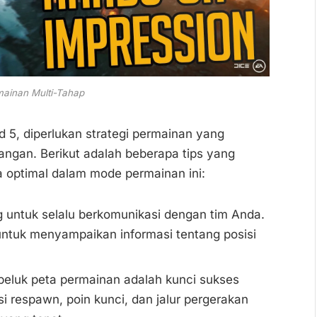
mainan Multi-Tahap
d 5, diperlukan strategi permainan yang
angan. Berikut adalah beberapa tips yang
 optimal dalam mode permainan ini:
g untuk selalu berkomunikasi dengan tim Anda.
untuk menyampaikan informasi tentang posisi
beluk peta permainan adalah kunci sukses
i respawn, poin kunci, dan jalur pergerakan