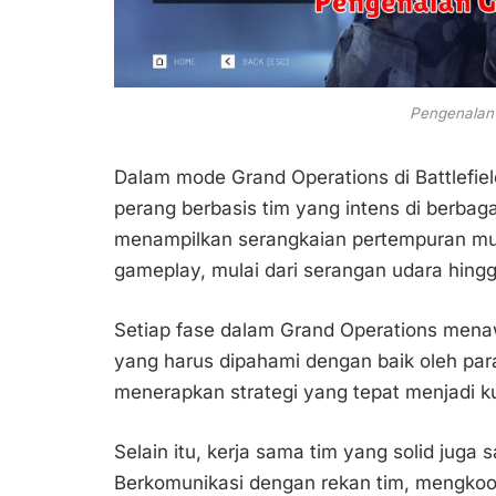
Pengenalan
Dalam mode Grand Operations di Battlefi
perang berbasis tim yang intens di berbag
menampilkan serangkaian pertempuran mu
gameplay, mulai dari serangan udara hing
Setiap fase dalam Grand Operations menaw
yang harus dipahami dengan baik oleh pa
menerapkan strategi yang tepat menjadi 
Selain itu, kerja sama tim yang solid juga
Berkomunikasi dengan rekan tim, mengkoo