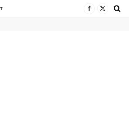
T
Facebook
X
(Twitter)