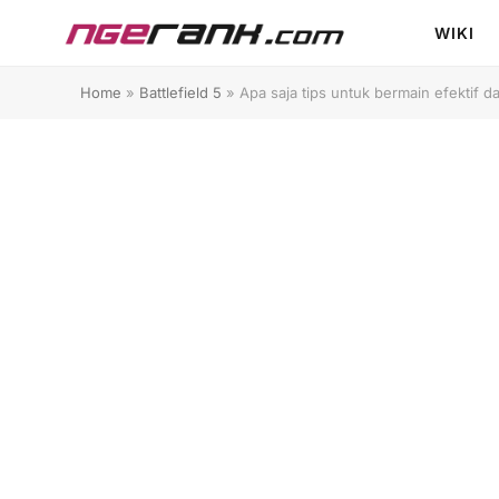
WIKI
Home
»
Battlefield 5
»
Apa saja tips untuk bermain efektif d