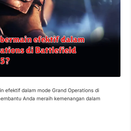
in efektif dalam mode Grand Operations di
pat membantu Anda meraih kemenangan dalam