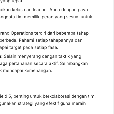
yang tepat.
uaikan kelas dan loadout Anda dengan gaya
anggota tim memiliki peran yang sesuai untuk
Grand Operations terdiri dari beberapa tahap
 berbeda. Pahami setiap tahapannya dan
ai target pada setiap fase.
n
: Selain menyerang dengan taktik yang
njaga pertahanan secara aktif. Seimbangkan
uk mencapai kemenangan.
eld 5, penting untuk berkolaborasi dengan tim,
nakan strategi yang efektif guna meraih