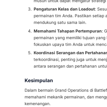
musuh untuk dapat mengatur strategi 
Pengaturan Kelas dan Loadout
: Ses
permainan tim Anda. Pastikan setiap 
mendukung satu sama lain.
Memahami Tahapan Pertempuran
: 
permainan yang memiliki tujuan yang
fokuskan upaya tim Anda untuk mencap
Koordinasi Serangan dan Pertahana
terkoordinasi, penting juga untuk me
antara serangan dan pertahanan unt
Kesimpulan
Dalam bermain Grand Operations di Battlefi
memahami mekanik permainan, dan menggu
kemenangan.