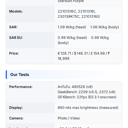
Stardust Purple
Models:
22101316C, 22101316I,
23013RK75C, 22101316G
SAR:
1.09 W/kg (head) 1.06 W/kg (body)
SAR EU:
0.99 W/kg (head) 0.99 W/kg
(body)
Price:
€ 128.71 / $ 148.31 / £ 154.99 / ₹
18,999
Our Tests
Performance:
AnTuTu: 490526 (v9)
GeekBench: 2209 (v5.1), 2372 (v6)
GFXBench: 22fps (ES 3.1 onscreen)
Display:
890 nits max brightness (measured)
Camera:
Photo / Video