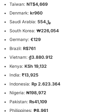
Taiwan:
NT$4,669
Denmark:
kr960
Saudi Arabia:
﷼554
South Korea:
₩226,054
Germany:
€129
Brazil:
R$761
Vietnam:
₫3.880.912
Kenya:
KSh 19,132
India:
₹13,925
Indonesia:
Rp 2.623.364
Nigeria:
₦198,972
Pakistan:
₨41,109
Philippines:
₱8,961