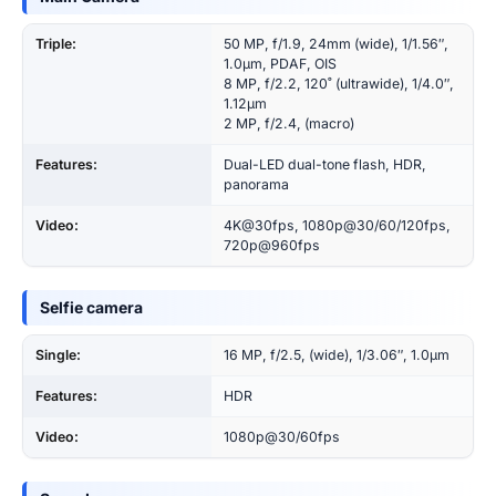
Triple:
50 MP, f/1.9, 24mm (wide), 1/1.56″,
1.0µm, PDAF, OIS
8 MP, f/2.2, 120˚ (ultrawide), 1/4.0″,
1.12µm
2 MP, f/2.4, (macro)
Features:
Dual-LED dual-tone flash, HDR,
panorama
Video:
4K@30fps, 1080p@30/60/120fps,
720p@960fps
Selfie camera
Single:
16 MP, f/2.5, (wide), 1/3.06″, 1.0µm
Features:
HDR
Video:
1080p@30/60fps