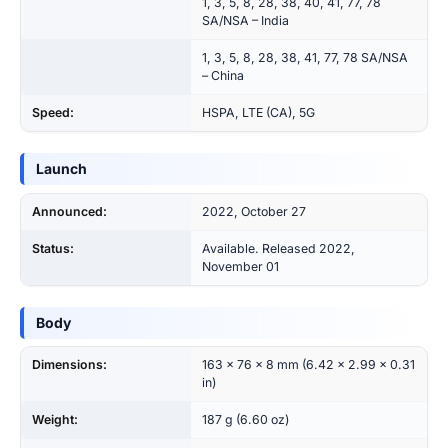
1, 3, 5, 8, 28, 38, 40, 41, 77, 78
SA/NSA – India
1, 3, 5, 8, 28, 38, 41, 77, 78 SA/NSA
– China
Speed:
HSPA, LTE (CA), 5G
Launch
Announced:
2022, October 27
Status:
Available. Released 2022,
November 01
Body
Dimensions:
163 x 76 x 8 mm (6.42 x 2.99 x 0.31
in)
Weight:
187 g (6.60 oz)