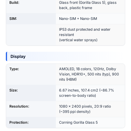
Build:
Glass front (Gorilla Glass 5), glass
back, plastic frame
SIM:
Nano-SIM + Nano-SIM
IP53 dust protected and water
resistant
(vertical water sprays)
Display
Type:
AMOLED, 1B colors, 120Hz, Dolby
Vision, HDR10+, 500 nits (typ), 900
nits (HBM)
Size:
6.67 inches, 107.4 cm2 (~86.7%
screen-to-body ratio)
Resolution:
1080 x 2400 pixels, 20:9 ratio
(~395 ppi density)
Protection:
Corning Gorilla Glass 5