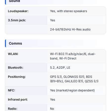
Sound
Loudspeaker:
Yes, with stereo speakers
3.5mm jack:
Yes
24-bit/192kHz Hi-Res audio
Comms
WLAN:
Wi-Fi 802.11 a/b/g/n/ac/6, dual-
band, Wi-Fi Direct
Bluetooth:
5.2, A2DP, LE
Positioning:
GPS (L1), GLONASS (G1), BDS
(B1I+B1c), GALILEO (E1), QZSS (L1)
NFC:
Yes (market/region dependent)
Infrared port:
Yes
Radio:
No