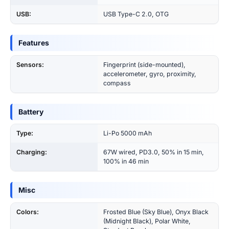
USB:
USB Type-C 2.0, OTG
Features
Sensors:
Fingerprint (side-mounted),
accelerometer, gyro, proximity,
compass
Battery
Type:
Li-Po 5000 mAh
Charging:
67W wired, PD3.0, 50% in 15 min,
100% in 46 min
Misc
Colors:
Frosted Blue (Sky Blue), Onyx Black
(Midnight Black), Polar White,