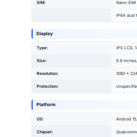
SIM:
Nano-SIM
IP64 dust 
Display
Type:
IPS LCD, 1
Size:
6.9 inches
Resolution:
1080 x 2340
Protection:
Unspecifi
Platform
OS:
Android 1
Chipset:
Qualcomm 