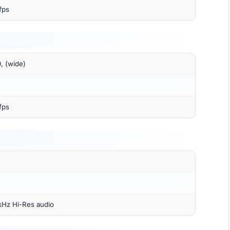
fps
0, (wide)
fps
kHz Hi-Res audio