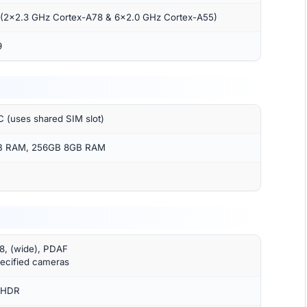
 (2×2.3 GHz Cortex-A78 & 6×2.0 GHz Cortex-A55)
9
 (uses shared SIM slot)
B RAM, 256GB 8GB RAM
.8, (wide), PDAF
ecified cameras
, HDR