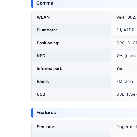
Comms
WLAN:
Wi-Fi 802.
Bluetooth:
5.1, A2DP,
Positioning:
GPS, GLO
NFC:
Yes (marke
Infrared port:
Yes
Radio:
FM radio
USB:
USB Type
Features
Sensors:
Fingerprin