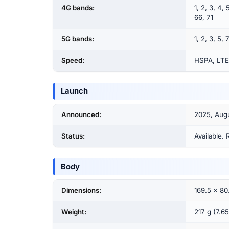
4G bands:
1, 2, 3, 4, 
66, 71
5G bands:
1, 2, 3, 5,
Speed:
HSPA, LTE
Launch
Announced:
2025, Augu
Status:
Available.
Body
Dimensions:
169.5 x 80
Weight:
217 g (7.65