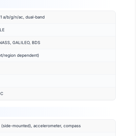
11 a/b/g/n/ac, dual-band
 LE
NASS, GALILEO, BDS
t/region dependent)
-C
t (side-mounted), accelerometer, compass