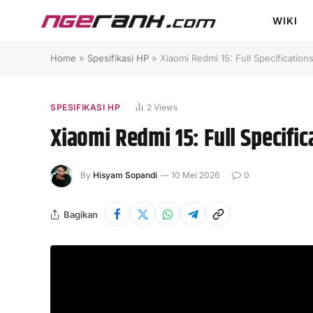
WIKI
Home
»
Spesifikasi HP
»
Xiaomi Redmi 15: Full Specification
SPESIFIKASI HP
2
Views
Xiaomi Redmi 15: Full Specific
By
Hisyam Sopandi
10 Mei 2026
0
Bagikan