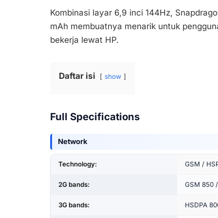
Kombinasi layar 6,9 inci 144Hz, Snapdrag
mAh membuatnya menarik untuk pengguna 
bekerja lewat HP.
Daftar isi
show
Full Specifications
Network
Technology:
GSM / HSP
2G bands:
GSM 850 / 
3G bands:
HSDPA 800 