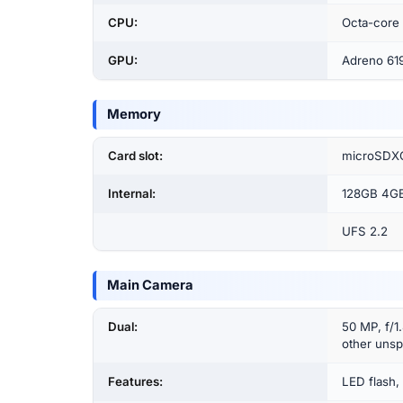
CPU:
Octa-core
GPU:
Adreno 61
Memory
Card slot:
microSDXC
Internal:
128GB 4G
UFS 2.2
Main Camera
Dual:
50 MP, f/1
other unsp
Features:
LED flash