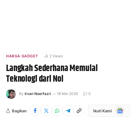
HARGA GADGET
2
Views
Langkah Sederhana Memulai
Teknologi dari Nol
By
Irvan Noerfazri
18 Mei 2026
0
Google
Bagikan
Ikuti Kami
News