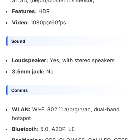
SL 3D, (depth/biometrics sensor)
Features:
HDR
Video:
1080p@60fps
Sound
Loudspeaker:
Yes, with stereo speakers
3.5mm jack:
No
Comms
WLAN:
Wi-Fi 802.11 a/b/g/n/ac, dual-band,
hotspot
Bluetooth:
5.0, A2DP, LE