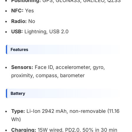
Positioning:
GPS, GLONASS, GALILEO, QZSS
NFC:
Yes
Radio:
No
USB:
Lightning, USB 2.0
Features
Sensors:
Face ID, accelerometer, gyro,
proximity, compass, barometer
Battery
Type:
Li-Ion 2942 mAh, non-removable (11.16
Wh)
Charging:
15W wired, PD2.0, 50% in 30 min