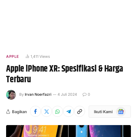
APPLE
1,411
Views
Apple iPhone XR: Spesifikasi & Harga
Terbaru
By
Irvan Noerfazri
4 Juli 2024
0
Google
Bagikan
Ikuti Kami
News