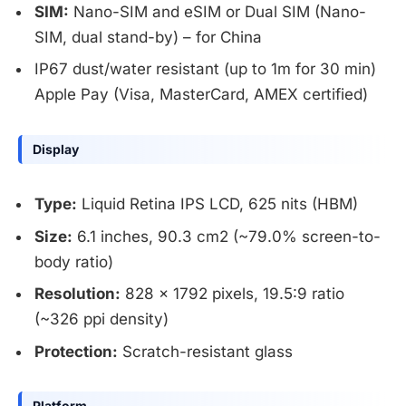
SIM:
Nano-SIM and eSIM or Dual SIM (Nano-
SIM, dual stand-by) – for China
IP67 dust/water resistant (up to 1m for 30 min)
Apple Pay (Visa, MasterCard, AMEX certified)
Display
Type:
Liquid Retina IPS LCD, 625 nits (HBM)
Size:
6.1 inches, 90.3 cm2 (~79.0% screen-to-
body ratio)
Resolution:
828 x 1792 pixels, 19.5:9 ratio
(~326 ppi density)
Protection:
Scratch-resistant glass
Platform