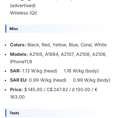
(advertised)
Wireless (Qi)
Misc
Colors:
Black, Red, Yellow, Blue, Coral, White
Models:
A2105, A1984, A2107, A2108, A2106,
iPhone11,8
SAR:
1.13 W/kg (head) 1.16 W/kg (body)
SAR EU:
0.99 W/kg (head) 0.99 W/kg (body)
Price:
$ 145.00 / C$ 247.82 / £ 130.00 / €
163.00
Tests