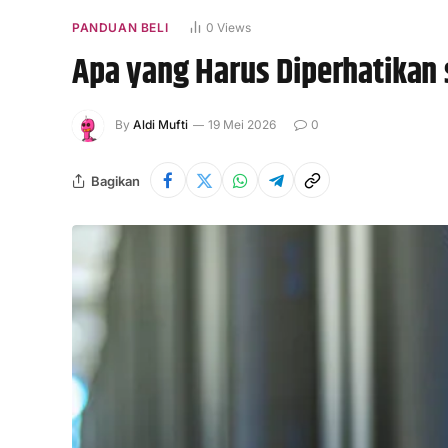
PANDUAN BELI
0
Views
Apa yang Harus Diperhatikan
By
Aldi Mufti
19 Mei 2026
0
Bagikan