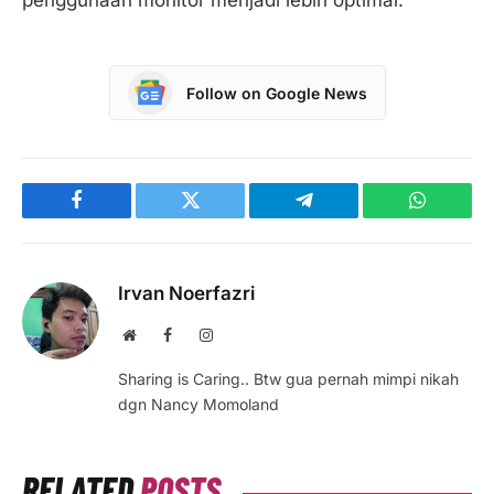
penggunaan monitor menjadi lebih optimal.
Follow on Google News
Facebook
Twitter
Telegram
WhatsAp
Irvan Noerfazri
Website
Facebook
Instagram
Sharing is Caring.. Btw gua pernah mimpi nikah
dgn Nancy Momoland
RELATED
POSTS