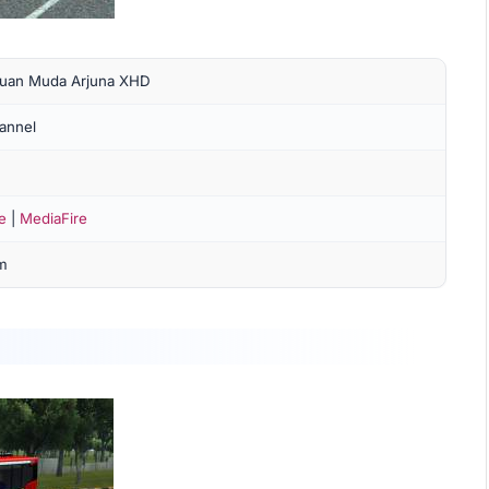
 Tuan Muda Arjuna XHD
annel
e
|
MediaFire
m