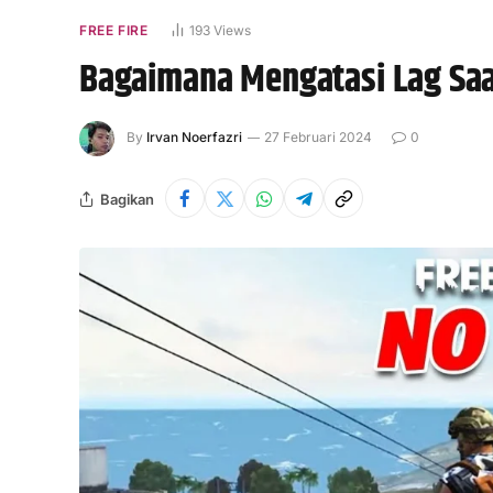
FREE FIRE
193
Views
Bagaimana Mengatasi Lag Saa
By
Irvan Noerfazri
27 Februari 2024
0
Bagikan