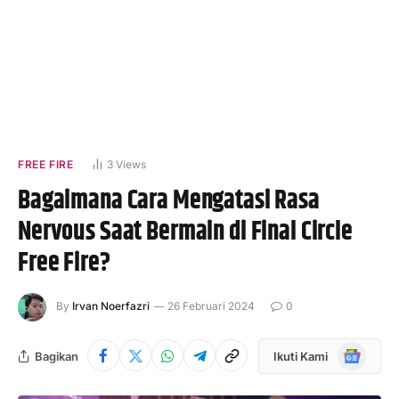
FREE FIRE
3
Views
Bagaimana Cara Mengatasi Rasa
Nervous Saat Bermain di Final Circle
Free Fire?
By
Irvan Noerfazri
26 Februari 2024
0
Google
Bagikan
Ikuti Kami
News