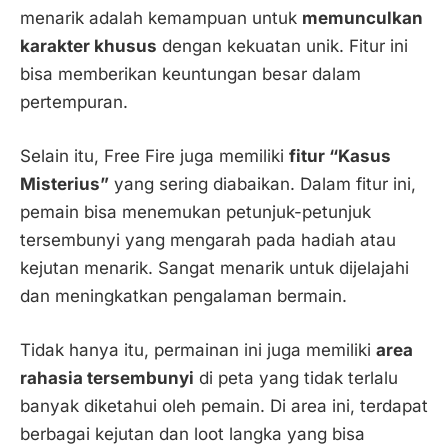
menarik adalah kemampuan untuk
memunculkan
karakter khusus
dengan kekuatan unik. Fitur ini
bisa memberikan keuntungan besar dalam
pertempuran.
Selain itu, Free Fire juga memiliki
fitur “Kasus
Misterius”
yang sering diabaikan. Dalam fitur ini,
pemain bisa menemukan petunjuk-petunjuk
tersembunyi yang mengarah pada hadiah atau
kejutan menarik. Sangat menarik untuk dijelajahi
dan meningkatkan pengalaman bermain.
Tidak hanya itu, permainan ini juga memiliki
area
rahasia tersembunyi
di peta yang tidak terlalu
banyak diketahui oleh pemain. Di area ini, terdapat
berbagai kejutan dan loot langka yang bisa