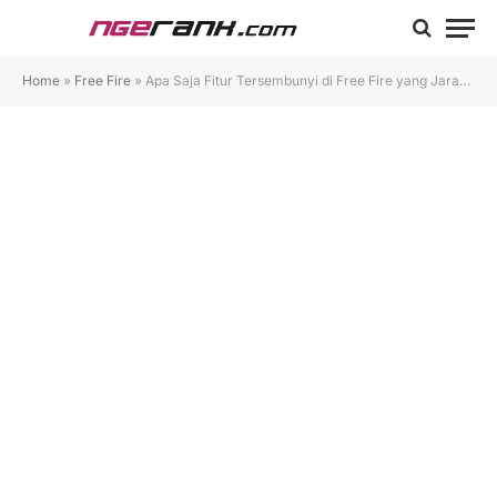
Home
»
Free Fire
»
Apa Saja Fitur Tersembunyi di Free Fire yang Jarang Diketahui?