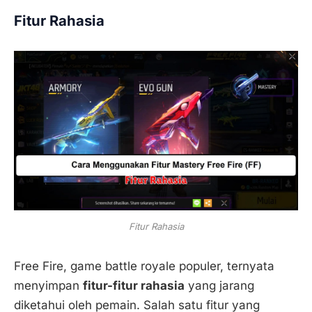
Fitur Rahasia
Fitur Rahasia
Free Fire, game battle royale populer, ternyata
menyimpan
fitur-fitur rahasia
yang jarang
diketahui oleh pemain. Salah satu fitur yang