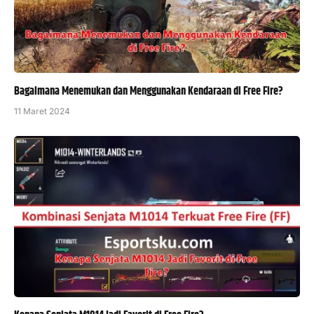
Bagaimana Menemukan dan Menggunakan Kendaraan di Free Fire?
11 Maret 2024