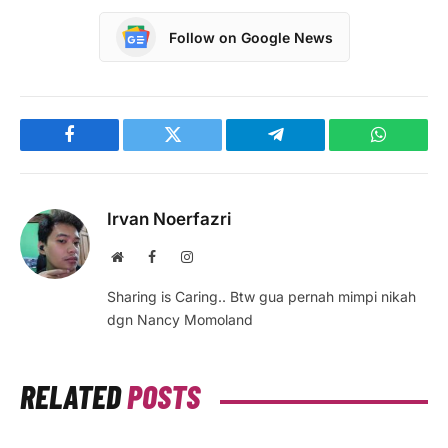
Follow on Google News
Facebook
Twitter
Telegram
WhatsAp
Irvan Noerfazri
Website
Facebook
Instagram
Sharing is Caring.. Btw gua pernah mimpi nikah
dgn Nancy Momoland
RELATED
POSTS