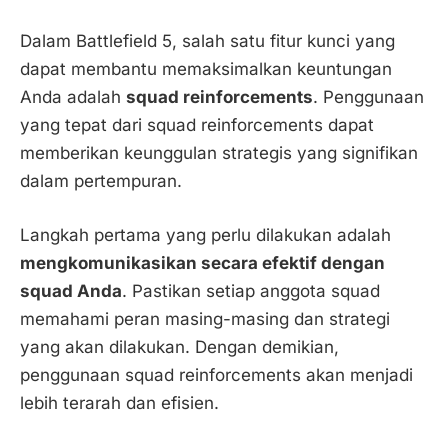
Dalam Battlefield 5, salah satu fitur kunci yang
dapat membantu memaksimalkan keuntungan
Anda adalah
squad reinforcements
. Penggunaan
yang tepat dari squad reinforcements dapat
memberikan keunggulan strategis yang signifikan
dalam pertempuran.
Langkah pertama yang perlu dilakukan adalah
mengkomunikasikan secara efektif dengan
squad Anda
. Pastikan setiap anggota squad
memahami peran masing-masing dan strategi
yang akan dilakukan. Dengan demikian,
penggunaan squad reinforcements akan menjadi
lebih terarah dan efisien.