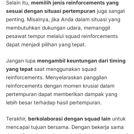
Selain itu,
memilih jenis reinforcements yang
sesuai dengan situasi pertempuran
juga sangat
penting. Misalnya, jika Anda dalam situasi yang
membutuhkan dukungan udara, memanggil
pesawat tempur melalui squad reinforcements
dapat menjadi pilihan yang tepat.
Jangan lupa
mengambil keuntungan dari timing
yang tepat
saat menggunakan squad
reinforcements. Menyelaraskan panggilan
reinforcements dengan momen krusial dalam
pertempuran dapat memberikan dampak yang
lebih besar terhadap hasil pertempuran.
Terakhir,
berkolaborasi dengan squad lain
untuk
mencapai tujuan bersama. Dengan bekerja sama