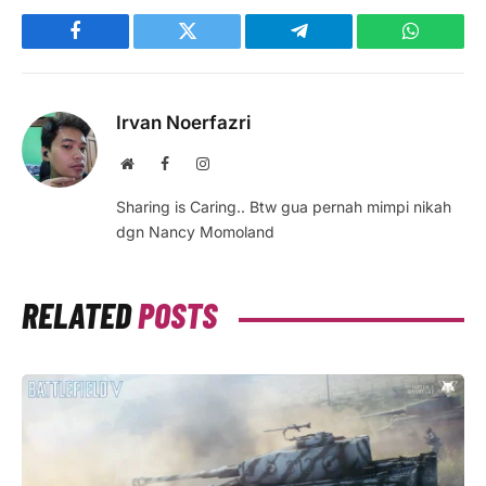
Facebook
Twitter
Telegram
WhatsAp
Irvan Noerfazri
Website
Facebook
Instagram
Sharing is Caring.. Btw gua pernah mimpi nikah
dgn Nancy Momoland
RELATED
POSTS