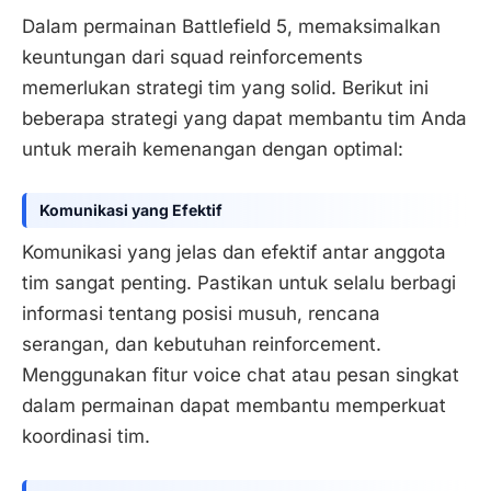
Dalam permainan Battlefield 5, memaksimalkan
keuntungan dari squad reinforcements
memerlukan strategi tim yang solid. Berikut ini
beberapa strategi yang dapat membantu tim Anda
untuk meraih kemenangan dengan optimal:
Komunikasi yang Efektif
Komunikasi yang jelas dan efektif antar anggota
tim sangat penting. Pastikan untuk selalu berbagi
informasi tentang posisi musuh, rencana
serangan, dan kebutuhan reinforcement.
Menggunakan fitur voice chat atau pesan singkat
dalam permainan dapat membantu memperkuat
koordinasi tim.