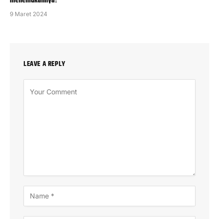
menemukannya?
9 Maret 2024
LEAVE A REPLY