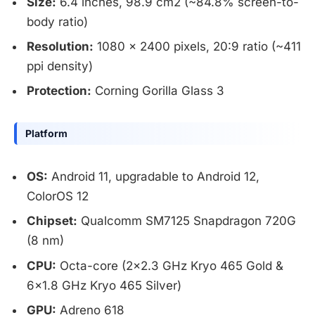
Size:
6.4 inches, 98.9 cm2 (~84.8% screen-to-
body ratio)
Resolution:
1080 x 2400 pixels, 20:9 ratio (~411
ppi density)
Protection:
Corning Gorilla Glass 3
Platform
OS:
Android 11, upgradable to Android 12,
ColorOS 12
Chipset:
Qualcomm SM7125 Snapdragon 720G
(8 nm)
CPU:
Octa-core (2×2.3 GHz Kryo 465 Gold &
6×1.8 GHz Kryo 465 Silver)
GPU:
Adreno 618