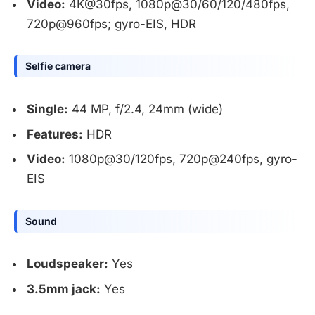
Video:
4K@30fps, 1080p@30/60/120/480fps,
720p@960fps; gyro-EIS, HDR
Selfie camera
Single:
44 MP, f/2.4, 24mm (wide)
Features:
HDR
Video:
1080p@30/120fps, 720p@240fps, gyro-
EIS
Sound
Loudspeaker:
Yes
3.5mm jack:
Yes