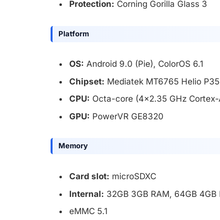
Protection:
Corning Gorilla Glass 3
Platform
OS:
Android 9.0 (Pie), ColorOS 6.1
Chipset:
Mediatek MT6765 Helio P35 
CPU:
Octa-core (4×2.35 GHz Cortex-
GPU:
PowerVR GE8320
Memory
Card slot:
microSDXC
Internal:
32GB 3GB RAM, 64GB 4GB
eMMC 5.1