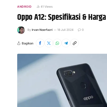
ANDROID
41
Views
Oppo A12: Spesifikasi & Harga
By
Irvan Noerfazri
18 Juli 2024
0
Bagikan