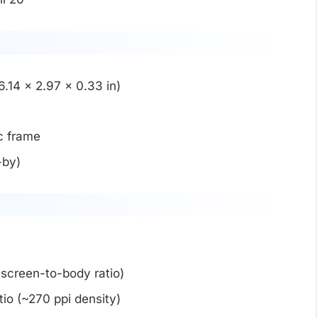
.14 x 2.97 x 0.33 in)
ic frame
-by)
screen-to-body ratio)
tio (~270 ppi density)