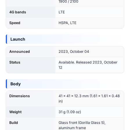
1900 / 2100
4G bands
LTE
Speed
HSPA, LTE
Launch
Announced
2023, October 04
Status
Available. Released 2023, October
12
Body
Dimensions
41 x 41 x 12.3 mm (1.61 x 1.61 x 0.48
in)
Weight
31 g (1.09 oz)
Build
Glass front (Gorilla Glass 5),
aluminum frame