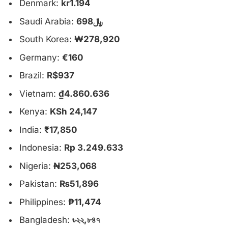
Denmark:
kr1.194
Saudi Arabia:
﷼698
South Korea:
₩278,920
Germany:
€160
Brazil:
R$937
Vietnam:
₫4.860.636
Kenya:
KSh 24,147
India:
₹17,850
Indonesia:
Rp 3.249.633
Nigeria:
₦253,068
Pakistan:
₨51,896
Philippines:
₱11,474
Bangladesh:
৳২২,৮৪৭