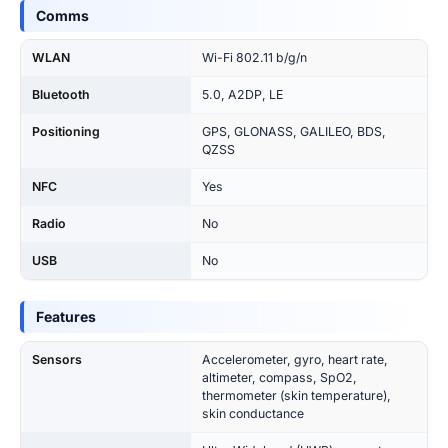
Comms
WLAN
Wi-Fi 802.11 b/g/n
Bluetooth
5.0, A2DP, LE
Positioning
GPS, GLONASS, GALILEO, BDS,
QZSS
NFC
Yes
Radio
No
USB
No
Features
Sensors
Accelerometer, gyro, heart rate,
altimeter, compass, SpO2,
thermometer (skin temperature),
skin conductance