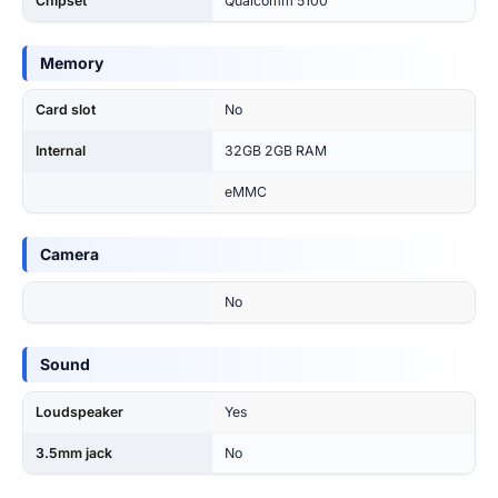
Chipset
Qualcomm 5100
Memory
Card slot
No
Internal
32GB 2GB RAM
eMMC
Camera
No
Sound
Loudspeaker
Yes
3.5mm jack
No