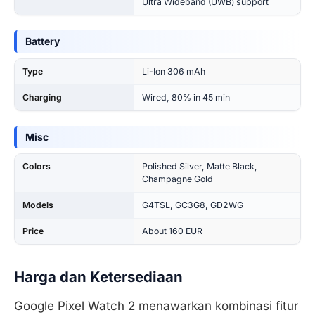
Ultra Wideband (UWB) support
Battery
Type
Li-Ion 306 mAh
Charging
Wired, 80% in 45 min
Misc
Colors
Polished Silver, Matte Black,
Champagne Gold
Models
G4TSL, GC3G8, GD2WG
Price
About 160 EUR
Harga dan Ketersediaan
Google Pixel Watch 2 menawarkan kombinasi fitur