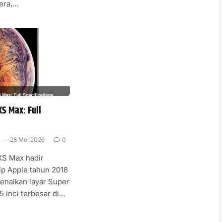
era,…
XS Max: Full
i
28 Mei 2026
0
XS Max hadir
ip Apple tahun 2018
nalkan layar Super
5 inci terbesar di…